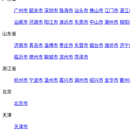
广州市
韶关市
深圳市
珠海市
汕头市
佛山市
江门市
湛江
汕尾市
河源市
阳江市
清远市
东莞市
中山市
潮州市
揭阳
山东省
济南市
青岛市
淄博市
枣庄市
东营市
烟台市
潍坊市
济宁
临沂市
德州市
聊城市
滨州市
菏泽市
浙江省
杭州市
宁波市
温州市
嘉兴市
湖州市
绍兴市
金华市
衢州
北京
北京市
天津
天津市