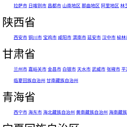
拉萨市
日喀则市
昌都市
山南地区
那曲地区
阿里地区
林
陕西省
西安市
铜川市
宝鸡市
咸阳市
渭南市
延安市
汉中市
榆林
甘肃省
兰州市
嘉峪关市
金昌市
白银市
天水市
武威市
张掖市
平
临夏回族自治州
甘南藏族自治州
青海省
西宁市
海东市
海北藏族自治州
黄南藏族自治州
海南藏族