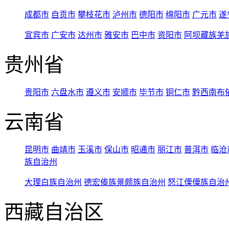
成都市
自贡市
攀枝花市
泸州市
德阳市
绵阳市
广元市
遂
宜宾市
广安市
达州市
雅安市
巴中市
资阳市
阿坝藏族羌
贵州省
贵阳市
六盘水市
遵义市
安顺市
毕节市
铜仁市
黔西南布
云南省
昆明市
曲靖市
玉溪市
保山市
昭通市
丽江市
普洱市
临沧
族自治州
大理白族自治州
德宏傣族景颇族自治州
怒江傈僳族自治
西藏自治区