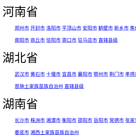
河南省
郑州市
开封市
洛阳市
平顶山市
安阳市
鹤壁市
新乡市
焦
南阳市
商丘市
信阳市
周口市
驻马店市
直辖县级
湖北省
武汉市
黄石市
十堰市
宜昌市
襄阳市
鄂州市
荆门市
孝感
恩施土家族苗族自治州
直辖县级
湖南省
长沙市
株洲市
湘潭市
衡阳市
邵阳市
岳阳市
常德市
张家
娄底市
湘西土家族苗族自治州