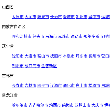
山西省
太原市
大同市
阳泉市
长治市
晋城市
朔州市
晋中市
运城
内蒙古自治区
呼和浩特市
包头市
乌海市
赤峰市
通辽市
鄂尔多斯市
呼
辽宁省
沈阳市
大连市
鞍山市
抚顺市
本溪市
丹东市
锦州市
营口
朝阳市
葫芦岛市
金普新区
吉林省
长春市
吉林市
四平市
辽源市
通化市
白山市
松原市
白城
黑龙江省
哈尔滨市
齐齐哈尔市
鸡西市
鹤岗市
双鸭山市
大庆市
伊