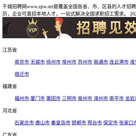
千城招聘网www.zpw.net是覆盖全国各省、市、区县的人
历，企业可直招本地人才，一站式解决全国求职招工需求。 2026
江苏省
南京市
无锡市
徐州市
常州市
苏州市
南通市
连云港市
淮
宿迁市
福建省
福州市
厦门市
莆田市
三明市
泉州市
漳州市
南平市
龙岩
河北省
石家庄市
唐山市
秦皇岛市
邯郸市
邢台市
保定市
张家口
广东省