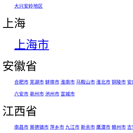
大兴安岭地区
上海
上海市
安徽省
合肥市
芜湖市
蚌埠市
淮南市
马鞍山市
淮北市
铜陵市
安
六安市
亳州市
池州市
宣城市
江西省
南昌市
景德镇市
萍乡市
九江市
新余市
鹰潭市
赣州市
吉