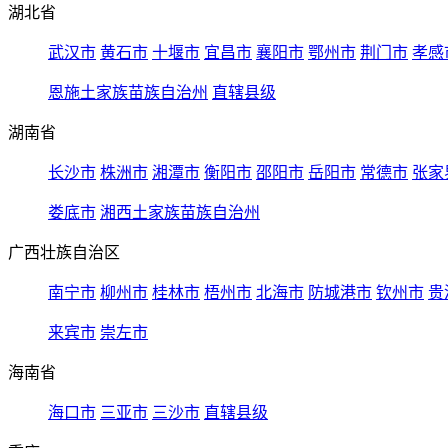
湖北省
武汉市
黄石市
十堰市
宜昌市
襄阳市
鄂州市
荆门市
孝感
恩施土家族苗族自治州
直辖县级
湖南省
长沙市
株洲市
湘潭市
衡阳市
邵阳市
岳阳市
常德市
张家
娄底市
湘西土家族苗族自治州
广西壮族自治区
南宁市
柳州市
桂林市
梧州市
北海市
防城港市
钦州市
贵
来宾市
崇左市
海南省
海口市
三亚市
三沙市
直辖县级