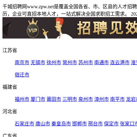
千城招聘网www.zpw.net是覆盖全国各省、市、区县的人
历，企业可直招本地人才，一站式解决全国求职招工需求。 2026
江苏省
南京市
无锡市
徐州市
常州市
苏州市
南通市
连云港市
淮
宿迁市
福建省
福州市
厦门市
莆田市
三明市
泉州市
漳州市
南平市
龙岩
河北省
石家庄市
唐山市
秦皇岛市
邯郸市
邢台市
保定市
张家口
广东省