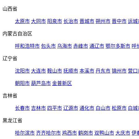
山西省
太原市
大同市
阳泉市
长治市
晋城市
朔州市
晋中市
运城
内蒙古自治区
呼和浩特市
包头市
乌海市
赤峰市
通辽市
鄂尔多斯市
呼
辽宁省
沈阳市
大连市
鞍山市
抚顺市
本溪市
丹东市
锦州市
营口
朝阳市
葫芦岛市
金普新区
吉林省
长春市
吉林市
四平市
辽源市
通化市
白山市
松原市
白城
黑龙江省
哈尔滨市
齐齐哈尔市
鸡西市
鹤岗市
双鸭山市
大庆市
伊