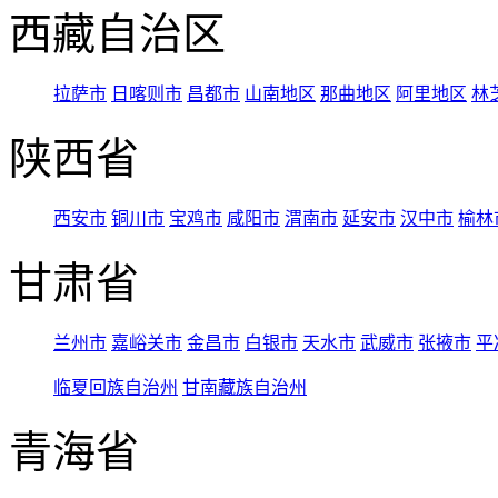
西藏自治区
拉萨市
日喀则市
昌都市
山南地区
那曲地区
阿里地区
林
陕西省
西安市
铜川市
宝鸡市
咸阳市
渭南市
延安市
汉中市
榆林
甘肃省
兰州市
嘉峪关市
金昌市
白银市
天水市
武威市
张掖市
平
临夏回族自治州
甘南藏族自治州
青海省