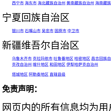
西宁市
海东市
海北藏族自治州
黄南藏族自治州
海南藏族
宁夏回族自治区
银川市
石嘴山市
吴忠市
固原市
中卫市
新疆维吾尔自治区
乌鲁木齐市
克拉玛依市
吐鲁番地区
哈密地区
昌吉回族自
克孜自治州
喀什地区
和田地区
伊犁哈萨克自治州
塔城地区
阿勒泰地区
直辖县级
免责声明：
网页内的所有信息均为用