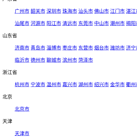
广州市
韶关市
深圳市
珠海市
汕头市
佛山市
江门市
湛江
汕尾市
河源市
阳江市
清远市
东莞市
中山市
潮州市
揭阳
山东省
济南市
青岛市
淄博市
枣庄市
东营市
烟台市
潍坊市
济宁
临沂市
德州市
聊城市
滨州市
菏泽市
浙江省
杭州市
宁波市
温州市
嘉兴市
湖州市
绍兴市
金华市
衢州
北京
北京市
天津
天津市