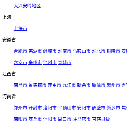
大兴安岭地区
上海
上海市
安徽省
合肥市
芜湖市
蚌埠市
淮南市
马鞍山市
淮北市
铜陵市
安
六安市
亳州市
池州市
宣城市
江西省
南昌市
景德镇市
萍乡市
九江市
新余市
鹰潭市
赣州市
吉
河南省
郑州市
开封市
洛阳市
平顶山市
安阳市
鹤壁市
新乡市
焦
南阳市
商丘市
信阳市
周口市
驻马店市
直辖县级