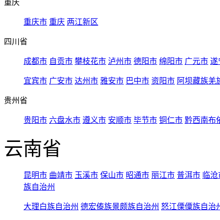
重庆
重庆市
重庆
两江新区
四川省
成都市
自贡市
攀枝花市
泸州市
德阳市
绵阳市
广元市
遂
宜宾市
广安市
达州市
雅安市
巴中市
资阳市
阿坝藏族羌
贵州省
贵阳市
六盘水市
遵义市
安顺市
毕节市
铜仁市
黔西南布
云南省
昆明市
曲靖市
玉溪市
保山市
昭通市
丽江市
普洱市
临沧
族自治州
大理白族自治州
德宏傣族景颇族自治州
怒江傈僳族自治