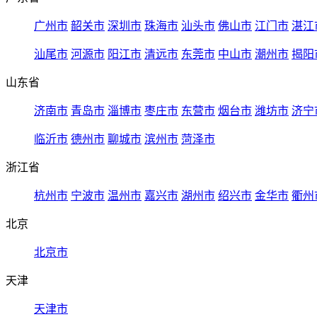
广州市
韶关市
深圳市
珠海市
汕头市
佛山市
江门市
湛江
汕尾市
河源市
阳江市
清远市
东莞市
中山市
潮州市
揭阳
山东省
济南市
青岛市
淄博市
枣庄市
东营市
烟台市
潍坊市
济宁
临沂市
德州市
聊城市
滨州市
菏泽市
浙江省
杭州市
宁波市
温州市
嘉兴市
湖州市
绍兴市
金华市
衢州
北京
北京市
天津
天津市