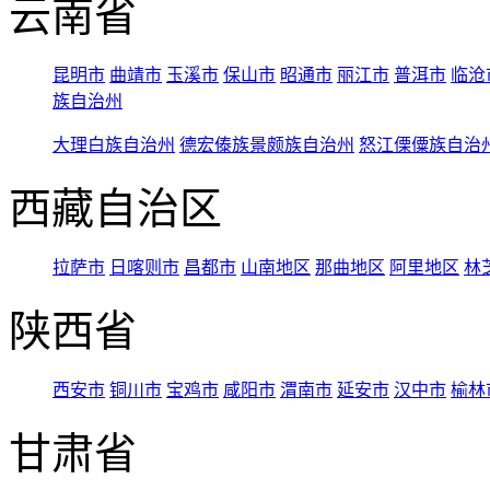
云南省
昆明市
曲靖市
玉溪市
保山市
昭通市
丽江市
普洱市
临沧
族自治州
大理白族自治州
德宏傣族景颇族自治州
怒江傈僳族自治
西藏自治区
拉萨市
日喀则市
昌都市
山南地区
那曲地区
阿里地区
林
陕西省
西安市
铜川市
宝鸡市
咸阳市
渭南市
延安市
汉中市
榆林
甘肃省