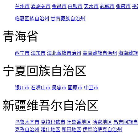
兰州市
嘉峪关市
金昌市
白银市
天水市
武威市
张掖市
平
临夏回族自治州
甘南藏族自治州
青海省
西宁市
海东市
海北藏族自治州
黄南藏族自治州
海南藏族
宁夏回族自治区
银川市
石嘴山市
吴忠市
固原市
中卫市
新疆维吾尔自治区
乌鲁木齐市
克拉玛依市
吐鲁番地区
哈密地区
昌吉回族自
克孜自治州
喀什地区
和田地区
伊犁哈萨克自治州