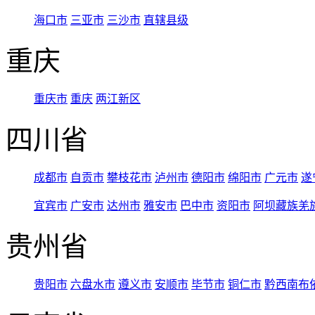
海口市
三亚市
三沙市
直辖县级
重庆
重庆市
重庆
两江新区
四川省
成都市
自贡市
攀枝花市
泸州市
德阳市
绵阳市
广元市
遂
宜宾市
广安市
达州市
雅安市
巴中市
资阳市
阿坝藏族羌
贵州省
贵阳市
六盘水市
遵义市
安顺市
毕节市
铜仁市
黔西南布