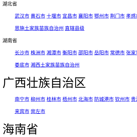
湖北省
武汉市
黄石市
十堰市
宜昌市
襄阳市
鄂州市
荆门市
孝感
恩施土家族苗族自治州
直辖县级
湖南省
长沙市
株洲市
湘潭市
衡阳市
邵阳市
岳阳市
常德市
张家
娄底市
湘西土家族苗族自治州
广西壮族自治区
南宁市
柳州市
桂林市
梧州市
北海市
防城港市
钦州市
贵
来宾市
崇左市
海南省