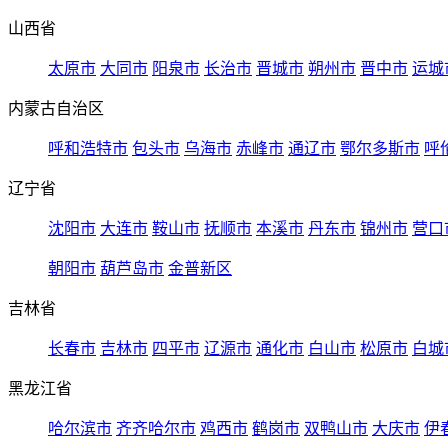
山西省
太原市
大同市
阳泉市
长治市
晋城市
朔州市
晋中市
运城
内蒙古自治区
呼和浩特市
包头市
乌海市
赤峰市
通辽市
鄂尔多斯市
呼
辽宁省
沈阳市
大连市
鞍山市
抚顺市
本溪市
丹东市
锦州市
营口
朝阳市
葫芦岛市
金普新区
吉林省
长春市
吉林市
四平市
辽源市
通化市
白山市
松原市
白城
黑龙江省
哈尔滨市
齐齐哈尔市
鸡西市
鹤岗市
双鸭山市
大庆市
伊