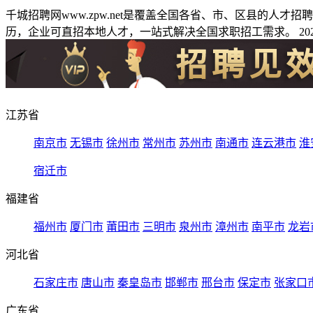
千城招聘网www.zpw.net是覆盖全国各省、市、区县的人
历，企业可直招本地人才，一站式解决全国求职招工需求。 2026
江苏省
南京市
无锡市
徐州市
常州市
苏州市
南通市
连云港市
淮
宿迁市
福建省
福州市
厦门市
莆田市
三明市
泉州市
漳州市
南平市
龙岩
河北省
石家庄市
唐山市
秦皇岛市
邯郸市
邢台市
保定市
张家口
广东省