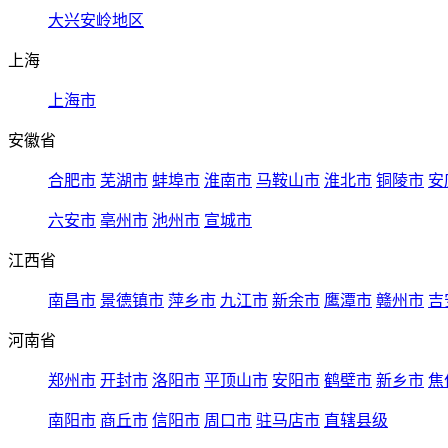
大兴安岭地区
上海
上海市
安徽省
合肥市
芜湖市
蚌埠市
淮南市
马鞍山市
淮北市
铜陵市
安
六安市
亳州市
池州市
宣城市
江西省
南昌市
景德镇市
萍乡市
九江市
新余市
鹰潭市
赣州市
吉
河南省
郑州市
开封市
洛阳市
平顶山市
安阳市
鹤壁市
新乡市
焦
南阳市
商丘市
信阳市
周口市
驻马店市
直辖县级