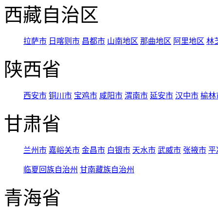
西藏自治区
拉萨市
日喀则市
昌都市
山南地区
那曲地区
阿里地区
林
陕西省
西安市
铜川市
宝鸡市
咸阳市
渭南市
延安市
汉中市
榆林
甘肃省
兰州市
嘉峪关市
金昌市
白银市
天水市
武威市
张掖市
平
临夏回族自治州
甘南藏族自治州
青海省