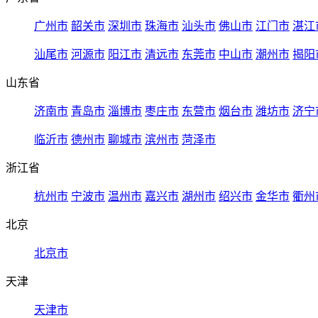
广州市
韶关市
深圳市
珠海市
汕头市
佛山市
江门市
湛江
汕尾市
河源市
阳江市
清远市
东莞市
中山市
潮州市
揭阳
山东省
济南市
青岛市
淄博市
枣庄市
东营市
烟台市
潍坊市
济宁
临沂市
德州市
聊城市
滨州市
菏泽市
浙江省
杭州市
宁波市
温州市
嘉兴市
湖州市
绍兴市
金华市
衢州
北京
北京市
天津
天津市