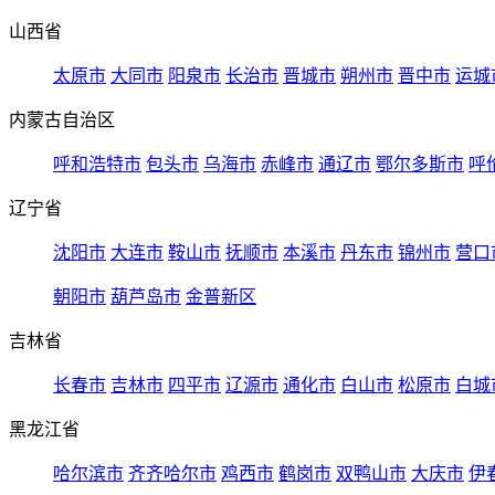
山西省
太原市
大同市
阳泉市
长治市
晋城市
朔州市
晋中市
运城
内蒙古自治区
呼和浩特市
包头市
乌海市
赤峰市
通辽市
鄂尔多斯市
呼
辽宁省
沈阳市
大连市
鞍山市
抚顺市
本溪市
丹东市
锦州市
营口
朝阳市
葫芦岛市
金普新区
吉林省
长春市
吉林市
四平市
辽源市
通化市
白山市
松原市
白城
黑龙江省
哈尔滨市
齐齐哈尔市
鸡西市
鹤岗市
双鸭山市
大庆市
伊