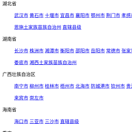
湖北省
武汉市
黄石市
十堰市
宜昌市
襄阳市
鄂州市
荆门市
孝感
恩施土家族苗族自治州
直辖县级
湖南省
长沙市
株洲市
湘潭市
衡阳市
邵阳市
岳阳市
常德市
张家
娄底市
湘西土家族苗族自治州
广西壮族自治区
南宁市
柳州市
桂林市
梧州市
北海市
防城港市
钦州市
贵
来宾市
崇左市
海南省
海口市
三亚市
三沙市
直辖县级