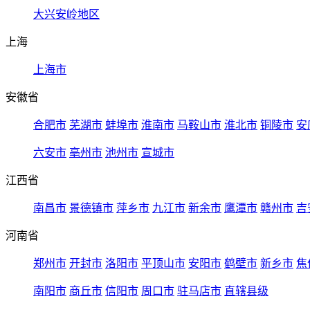
大兴安岭地区
上海
上海市
安徽省
合肥市
芜湖市
蚌埠市
淮南市
马鞍山市
淮北市
铜陵市
安
六安市
亳州市
池州市
宣城市
江西省
南昌市
景德镇市
萍乡市
九江市
新余市
鹰潭市
赣州市
吉
河南省
郑州市
开封市
洛阳市
平顶山市
安阳市
鹤壁市
新乡市
焦
南阳市
商丘市
信阳市
周口市
驻马店市
直辖县级