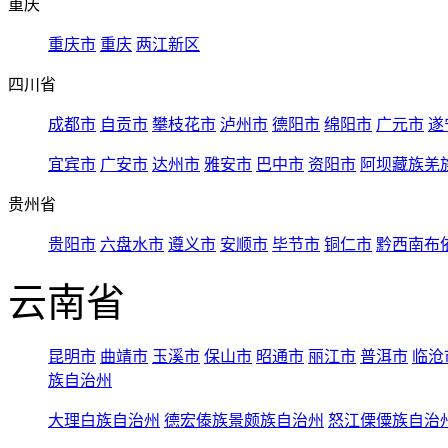
重庆
重庆市
重庆
两江新区
四川省
成都市
自贡市
攀枝花市
泸州市
德阳市
绵阳市
广元市
遂
宜宾市
广安市
达州市
雅安市
巴中市
资阳市
阿坝藏族羌
贵州省
贵阳市
六盘水市
遵义市
安顺市
毕节市
铜仁市
黔西南布
云南省
昆明市
曲靖市
玉溪市
保山市
昭通市
丽江市
普洱市
临沧
族自治州
大理白族自治州
德宏傣族景颇族自治州
怒江傈僳族自治