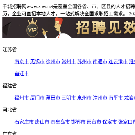
千城招聘网www.zpw.net是覆盖全国各省、市、区县的人
历，企业可直招本地人才，一站式解决全国求职招工需求。 2026
江苏省
南京市
无锡市
徐州市
常州市
苏州市
南通市
连云港市
淮
宿迁市
福建省
福州市
厦门市
莆田市
三明市
泉州市
漳州市
南平市
龙岩
河北省
石家庄市
唐山市
秦皇岛市
邯郸市
邢台市
保定市
张家口
广东省