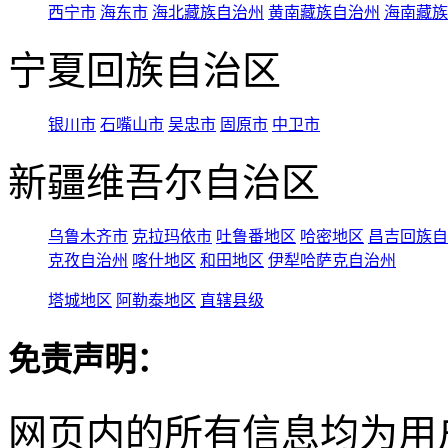
西宁市
海东市
海北藏族自治州
黄南藏族自治州
海南藏族
宁夏回族自治区
银川市
石嘴山市
吴忠市
固原市
中卫市
新疆维吾尔自治区
乌鲁木齐市
克拉玛依市
吐鲁番地区
哈密地区
昌吉回族自
克孜自治州
喀什地区
和田地区
伊犁哈萨克自治州
塔城地区
阿勒泰地区
直辖县级
免责声明：
网页内的所有信息均为用